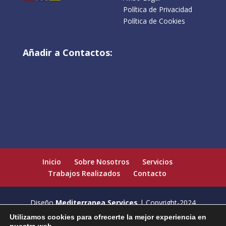
661 272 059
/
938 570 687
Pol. Ind. La Sabrosa,
C. Sant Martí Xic, 14
08508 Les Masies de Voltregà
Traductor de Idiomas:
Legal:
Aviso Legal
Política de Privacidad
Política de Cookies
Añadir a Contactos:
Utilizamos cookies para ofrecerte la mejor experiencia en