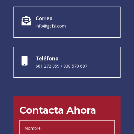
Dirección

Pol. Ind. La Sabrosa,
c. Sant Martí Xic, 14
08508 Les Masies de Voltregà
Correo

info@gefsl.com
Teléfono

661 272 059
/
938 570 687