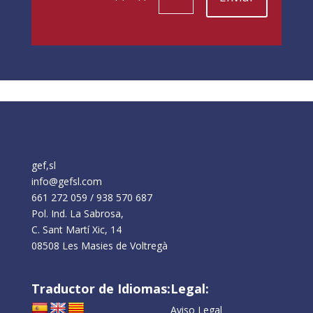
He leído y acepto la
Política de Privacidad
=
Enviar
14 + 11
gef,sl
info@gefsl.com